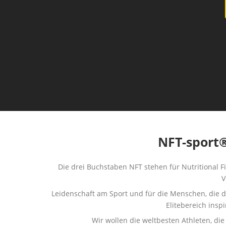
NFT-sport®
Die drei Buchstaben NFT stehen für Nutritional F
V
Leidenschaft am Sport und für die Menschen, die di
Elitebereich insp
Wir wollen die weltbesten Athleten, di