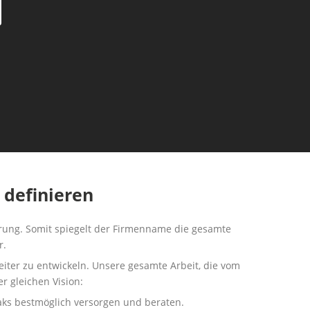
 definieren
ährung. Somit spiegelt der Firmenname die gesamte
r.
eiter zu entwickeln. Unsere gesamte Arbeit, die vom
r gleichen Vision:
eaks bestmöglich versorgen und beraten.