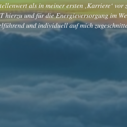
ellenwert als in meiner ersten ‚Karriere‘ vor
Hochleistungssport zwingend erforderlich.
 die nächsten Sportlergenerationen davon prof
 hierzu und für die Energieversorgung im We
werden! (Bild: Copyright Atomic Nordic )
elführend und individuell auf mich zugeschnitt