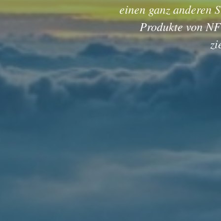
einen ganz anderen St
durfte, dass auch
Produkte von NFT
zi