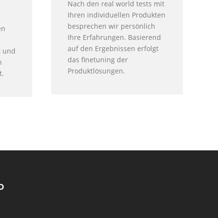
Nach den real world tests mit
Ihren individuellen Produkten
besprechen wir persönlich
en
Ihre Erfahrungen. Basierend
auf den Ergebnissen erfolgt
t und
das finetuning der
n
Produktlösungen.
t.
D