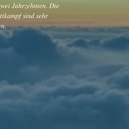
 zwei Jahrzehnten. Die
itieren können und
ttkampf sind sehr
en.