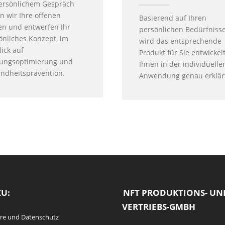
ersönlichem Gespräch
en wir Ihre offenen
Basierend auf Ihren
en und entwerfen Ihr
persönlichen Bedürfniss
önliches Konzept, im
wird das entsprechende
lick auf
Produkt für Sie entwickel
tungsoptimierung und
Ihnen in der individuelle
ndheitsprävention.
Anwendung genau erklär
ZU:
NFT PRODUKTIONS- UN
VERTRIEBS-GMBH
äre und Datenschutz