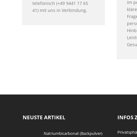
Im p
telefonisch (+49 9441 17 65
klär
41) mit uns in Verbindung.
Frag
pers
Hinb
Leis
Gesu
NEUSTE ARTIKEL
INFOS 
Privatsph
Natriumbicarbonat (Backpulver)