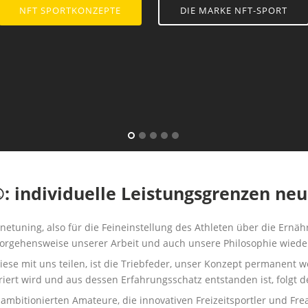
NFT SPORTKONZEPTE
DIE MARKE NFT-SPORT
: individuelle Leistungsgrenzen neu
inetuning, also für die Feineinstellung des Athleten über die Ern
orgehensweise unserer Arbeit und auch unsere Philosophie wiede
ese mit uns teilen, ist die Triebfeder, unser Konzept permanent w
iriert wird und aus dessen Erfahrungsschatz entstanden ist, folgt de
e ambitionierten Amateure, die innovativen Freizeitsportler und Fr