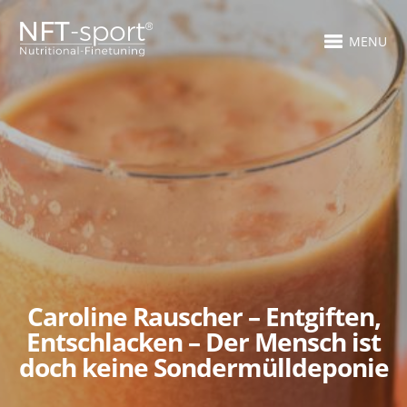
MENU
Caroline Rauscher – Entgiften,
Entschlacken – Der Mensch ist
doch keine Sondermülldeponie