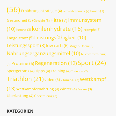
(56)
Ernährungsstrategie
(4)
frauen
(3)
Fettverbrennung
(2)
Immunsystem
Hitze
(7)
Gesundheit
(5)
Gewicht
(3)
kohlenhydrate
(16)
(10)
Ketone
(3)
Krämpfe
(3)
Leistungsfähigkeit
(10)
Langdistanz
(5)
Leistungssport
(8)
low carb
(6)
Magen-Darm
(3)
Nahrungsergänzungsmittel
(10)
Nüchterntraining
Sport
(24)
Regeneration
(12)
Proteine
(6)
(3)
Sportgetränk
(4)
Tipps
(4)
Training
(4)
Train low
(2)
Triathlon
(21)
wettkampf
video
(5)
Vitamin D
(3)
(13)
Wettkampfernährung
(4)
Winter
(4)
Zucker
(3)
Überlastung
(4)
Übertraining
(3)
KATEGORIEN