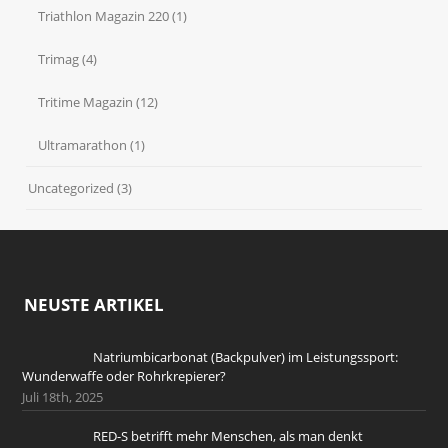
Triathlon Magazin 220
(1)
Trimag
(4)
Tritime Magazin
(12)
Ultramarathon
(1)
Uncategorized
(3)
NEUSTE ARTIKEL
Natriumbicarbonat (Backpulver) im Leistungssport:
Wunderwaffe oder Rohrkrepierer?
Juli 18th, 2025
RED-S betrifft mehr Menschen, als man denkt