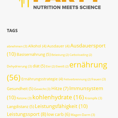
TAGS
Ausdauersport
Alkohol
(4)
Ausdauer
(4)
abnehmen
(3)
(10)
Basisernährung
(5)
Belastung
(2)
Carboloading
(2)
ernährung
diät
(5)
Dehydrierung
(3)
Eier
(2)
Eiweiß
(2)
(56)
Ernährungsstrategie
(4)
frauen
(3)
Fettverbrennung
(2)
Immunsystem
Hitze
(7)
Gesundheit
(5)
Gewicht
(3)
kohlenhydrate
(16)
(10)
Ketone
(3)
Krämpfe
(3)
Leistungsfähigkeit
(10)
Langdistanz
(5)
Leistungssport
(8)
low carb
(6)
Magen-Darm
(3)