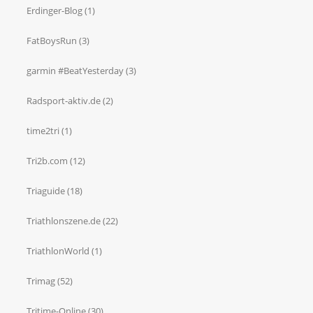
Erdinger-Blog
(1)
FatBoysRun
(3)
garmin #BeatYesterday
(3)
Radsport-aktiv.de
(2)
time2tri
(1)
Tri2b.com
(12)
Triaguide
(18)
Triathlonszene.de
(22)
TriathlonWorld
(1)
Trimag
(52)
Tritime-Online
(30)