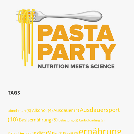
TAGS
Ausdauersport
Alkohol
(4)
Ausdauer
(4)
abnehmen
(3)
(10)
Basisernährung
(5)
Belastung
(2)
Carboloading
(2)
ernährung
diät
(5)
Dehydrierung
(3)
Eier
(2)
Eiweiß
(2)