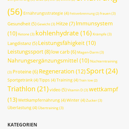
(56)
Ernährungsstrategie
(4)
frauen
(3)
Fettverbrennung
(2)
Immunsystem
Hitze
(7)
Gesundheit
(5)
Gewicht
(3)
kohlenhydrate
(16)
(10)
Ketone
(3)
Krämpfe
(3)
Leistungsfähigkeit
(10)
Langdistanz
(5)
Leistungssport
(8)
low carb
(6)
Magen-Darm
(3)
Nahrungsergänzungsmittel
(10)
Nüchterntraining
Sport
(24)
Regeneration
(12)
Proteine
(6)
(3)
Sportgetränk
(4)
Tipps
(4)
Training
(4)
Train low
(2)
Triathlon
(21)
wettkampf
video
(5)
Vitamin D
(3)
(13)
Wettkampfernährung
(4)
Winter
(4)
Zucker
(3)
Überlastung
(4)
Übertraining
(3)
KATEGORIEN