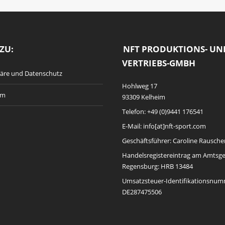
ZU:
NFT PRODUKTIONS- UN
VERTRIEBS-GMBH
häre und Datenschutz
Hohlweg 17
um
93309 Kelheim
Telefon: +49 (0)9441 176541
E-Mail: info[at]nft-sport.com
Geschäftsführer: Caroline Rausche
Handelsregistereintrag am Amtsge
Regensburg: HRB 13484
Umsatzsteuer-Identifikationsnum
DE287475506