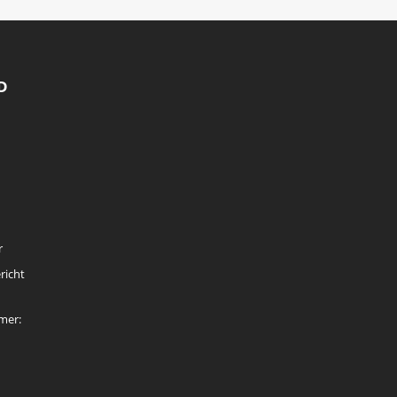
D
r
richt
mer: