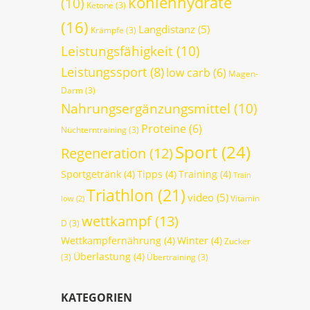
kohlenhydrate
(10)
Ketone
(3)
(16)
Langdistanz
(5)
Krämpfe
(3)
Leistungsfähigkeit
(10)
Leistungssport
(8)
low carb
(6)
Magen-
Darm
(3)
Nahrungsergänzungsmittel
(10)
Proteine
(6)
Nüchterntraining
(3)
Sport
(24)
Regeneration
(12)
Sportgetränk
(4)
Tipps
(4)
Training
(4)
Train
Triathlon
(21)
video
(5)
Vitamin
low
(2)
wettkampf
(13)
D
(3)
Wettkampfernährung
(4)
Winter
(4)
Zucker
Überlastung
(4)
(3)
Übertraining
(3)
KATEGORIEN