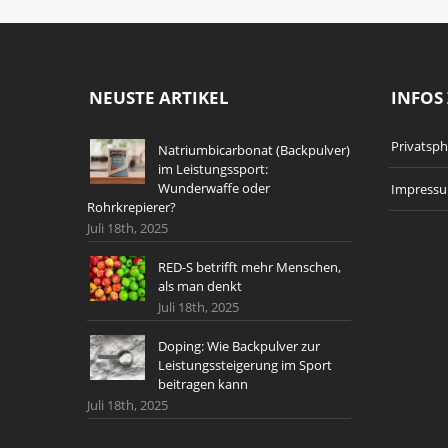
NEUSTE ARTIKEL
INFOS 
Privatsp
Natriumbicarbonat (Backpulver)
im Leistungssport:
Wunderwaffe oder
Impress
Rohrkrepierer?
Juli 18th, 2025
RED-S betrifft mehr Menschen,
als man denkt
Juli 18th, 2025
Doping: Wie Backpulver zur
Leistungssteigerung im Sport
beitragen kann
Juli 18th, 2025