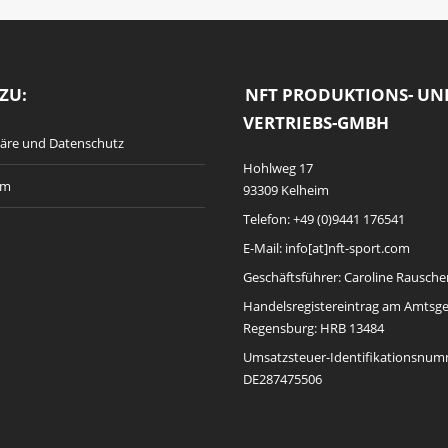
ZU:
NFT PRODUKTIONS- UN
VERTRIEBS-GMBH
häre und Datenschutz
Hohlweg 17
um
93309 Kelheim
Telefon: +49 (0)9441 176541
E-Mail: info[at]nft-sport.com
Geschäftsführer: Caroline Rausche
Handelsregistereintrag am Amtsge
Regensburg: HRB 13484
Umsatzsteuer-Identifikationsnum
DE287475506