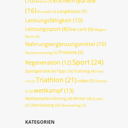
kohlenhydrate
(10)
Ketone
(3)
(16)
Langdistanz
(5)
Krämpfe
(3)
Leistungsfähigkeit
(10)
Leistungssport
(8)
low carb
(6)
Magen-
Darm
(3)
Nahrungsergänzungsmittel
(10)
Proteine
(6)
Nüchterntraining
(3)
Sport
(24)
Regeneration
(12)
Sportgetränk
(4)
Tipps
(4)
Training
(4)
Train
Triathlon
(21)
video
(5)
Vitamin
low
(2)
wettkampf
(13)
D
(3)
Wettkampfernährung
(4)
Winter
(4)
Zucker
Überlastung
(4)
(3)
Übertraining
(3)
KATEGORIEN