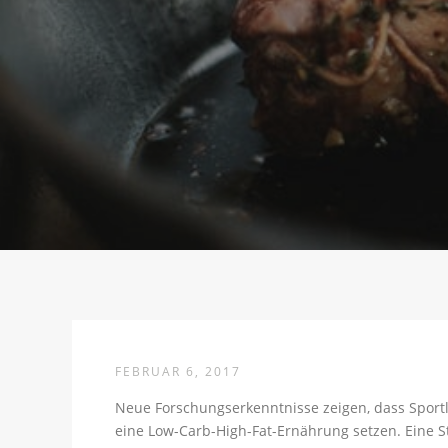
FEBRUAR 6, 2017
Neue Forschungserkenntnisse zeigen, dass Sportle
eine Low-Carb-High-Fat-Ernährung setzen. Eine St