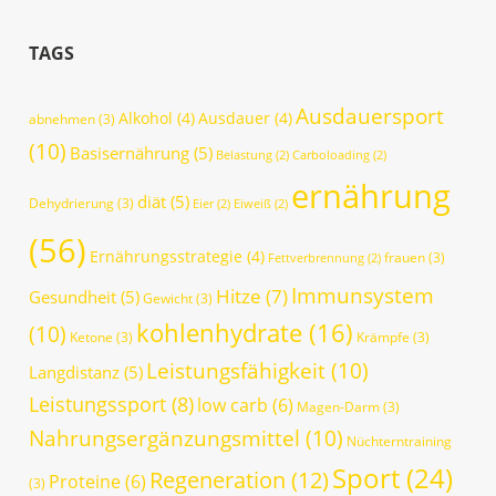
TAGS
Ausdauersport
Alkohol
(4)
Ausdauer
(4)
abnehmen
(3)
(10)
Basisernährung
(5)
Belastung
(2)
Carboloading
(2)
ernährung
diät
(5)
Dehydrierung
(3)
Eier
(2)
Eiweiß
(2)
(56)
Ernährungsstrategie
(4)
frauen
(3)
Fettverbrennung
(2)
Immunsystem
Hitze
(7)
Gesundheit
(5)
Gewicht
(3)
kohlenhydrate
(16)
(10)
Ketone
(3)
Krämpfe
(3)
Leistungsfähigkeit
(10)
Langdistanz
(5)
Leistungssport
(8)
low carb
(6)
Magen-Darm
(3)
Nahrungsergänzungsmittel
(10)
Nüchterntraining
Sport
(24)
Regeneration
(12)
Proteine
(6)
(3)