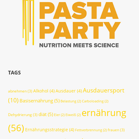
TAGS
Ausdauersport
Alkohol
(4)
Ausdauer
(4)
abnehmen
(3)
(10)
Basisernährung
(5)
Belastung
(2)
Carboloading
(2)
ernährung
diät
(5)
Dehydrierung
(3)
Eier
(2)
Eiweiß
(2)
(56)
Ernährungsstrategie
(4)
frauen
(3)
Fettverbrennung
(2)