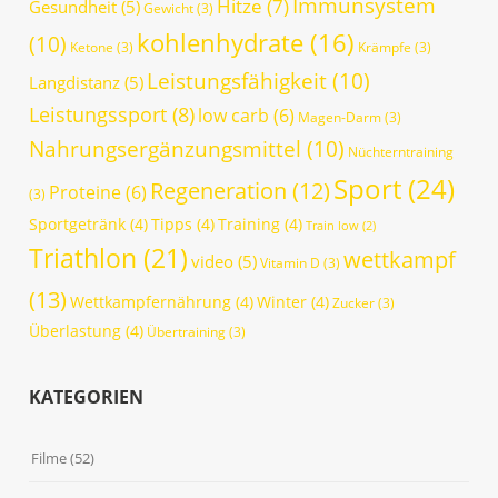
Immunsystem
Hitze
(7)
Gesundheit
(5)
Gewicht
(3)
kohlenhydrate
(16)
(10)
Ketone
(3)
Krämpfe
(3)
Leistungsfähigkeit
(10)
Langdistanz
(5)
Leistungssport
(8)
low carb
(6)
Magen-Darm
(3)
Nahrungsergänzungsmittel
(10)
Nüchterntraining
Sport
(24)
Regeneration
(12)
Proteine
(6)
(3)
Sportgetränk
(4)
Tipps
(4)
Training
(4)
Train low
(2)
Triathlon
(21)
wettkampf
video
(5)
Vitamin D
(3)
(13)
Wettkampfernährung
(4)
Winter
(4)
Zucker
(3)
Überlastung
(4)
Übertraining
(3)
KATEGORIEN
Filme
(52)