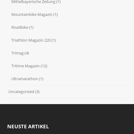
Mittelbayerische Zeitung
(1)
Mountainbike Magazin
(1)
Roadbike
(1)
Triathlon Magazin 220
(1)
Trimag
(4)
Tritime Magazin
(12)
Ultramarathon
(1)
Uncategorized
(3)
NEUSTE ARTIKEL