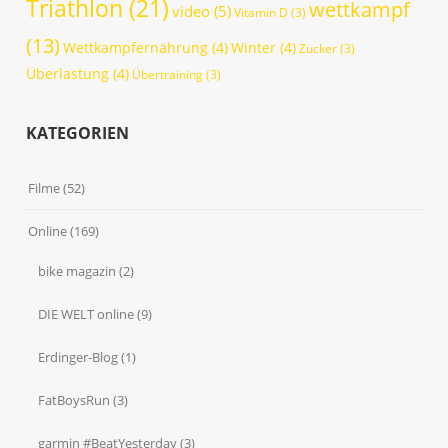
Triathlon
(21)
wettkampf
video
(5)
Vitamin D
(3)
(13)
Wettkampfernährung
(4)
Winter
(4)
Zucker
(3)
Überlastung
(4)
Übertraining
(3)
KATEGORIEN
Filme
(52)
Online
(169)
bike magazin
(2)
DIE WELT online
(9)
Erdinger-Blog
(1)
FatBoysRun
(3)
garmin #BeatYesterday
(3)