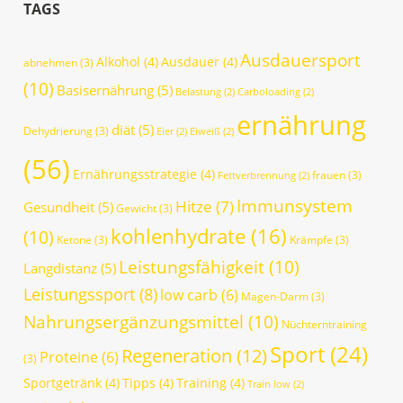
TAGS
Ausdauersport
Alkohol
(4)
Ausdauer
(4)
abnehmen
(3)
(10)
Basisernährung
(5)
Belastung
(2)
Carboloading
(2)
ernährung
diät
(5)
Dehydrierung
(3)
Eier
(2)
Eiweiß
(2)
(56)
Ernährungsstrategie
(4)
frauen
(3)
Fettverbrennung
(2)
Immunsystem
Hitze
(7)
Gesundheit
(5)
Gewicht
(3)
kohlenhydrate
(16)
(10)
Ketone
(3)
Krämpfe
(3)
Leistungsfähigkeit
(10)
Langdistanz
(5)
Leistungssport
(8)
low carb
(6)
Magen-Darm
(3)
Nahrungsergänzungsmittel
(10)
Nüchterntraining
Sport
(24)
Regeneration
(12)
Proteine
(6)
(3)
Sportgetränk
(4)
Tipps
(4)
Training
(4)
Train low
(2)