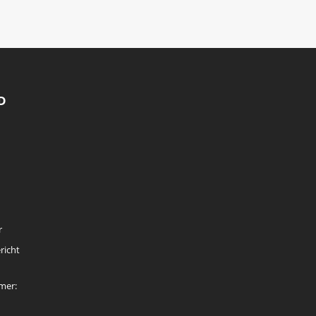
D
r
richt
mer: