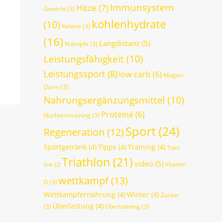
Immunsystem
Hitze
(7)
Gewicht
(3)
kohlenhydrate
(10)
Ketone
(3)
(16)
Langdistanz
(5)
Krämpfe
(3)
Leistungsfähigkeit
(10)
Leistungssport
(8)
low carb
(6)
Magen-
Darm
(3)
Nahrungsergänzungsmittel
(10)
Proteine
(6)
Nüchterntraining
(3)
Sport
(24)
Regeneration
(12)
Sportgetränk
(4)
Tipps
(4)
Training
(4)
Train
Triathlon
(21)
video
(5)
Vitamin
low
(2)
wettkampf
(13)
D
(3)
Wettkampfernährung
(4)
Winter
(4)
Zucker
Überlastung
(4)
(3)
Übertraining
(3)