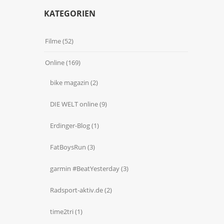
KATEGORIEN
Filme
(52)
Online
(169)
bike magazin
(2)
DIE WELT online
(9)
Erdinger-Blog
(1)
FatBoysRun
(3)
garmin #BeatYesterday
(3)
Radsport-aktiv.de
(2)
time2tri
(1)