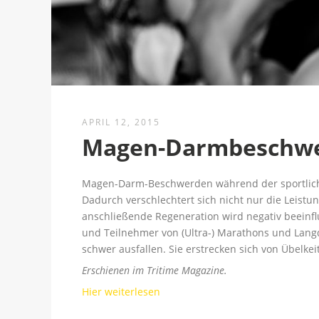
APRIL 12, 2015
Magen-Darmbeschwe
Magen-Darm-Beschwerden während der sportliche
Dadurch verschlechtert sich nicht nur die Leistu
anschließende Regeneration wird negativ beeinfl
und Teilnehmer von (Ultra-) Marathons und Langd
schwer ausfallen. Sie erstrecken sich von Übelke
Erschienen im Tritime Magazine.
Hier weiterlesen