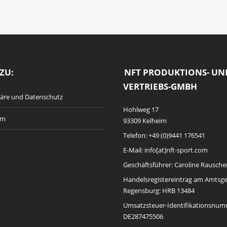
ZU:
NFT PRODUKTIONS- UN
VERTRIEBS-GMBH
häre und Datenschutz
Hohlweg 17
um
93309 Kelheim
Telefon: +49 (0)9441 176541
E-Mail: info[at]nft-sport.com
Geschäftsführer: Caroline Rausche
Handelsregistereintrag am Amtsge
Regensburg: HRB 13484
Umsatzsteuer-Identifikationsnum
DE287475506