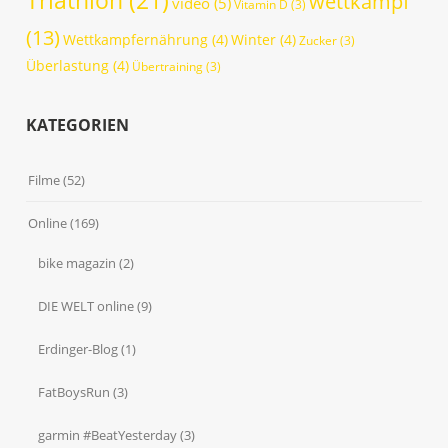
wettkampf
video
(5)
Vitamin D
(3)
(13)
Wettkampfernährung
(4)
Winter
(4)
Zucker
(3)
Überlastung
(4)
Übertraining
(3)
KATEGORIEN
Filme
(52)
Online
(169)
bike magazin
(2)
DIE WELT online
(9)
Erdinger-Blog
(1)
FatBoysRun
(3)
garmin #BeatYesterday
(3)