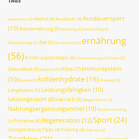
TAGS
Ausdauersport
Alkohol
(4)
Ausdauer
(4)
abnehmen
(3)
(10)
Basisernährung
(5)
Belastung
(2)
Carboloading
(2)
ernährung
diät
(5)
Dehydrierung
(3)
Eier
(2)
Eiweiß
(2)
(56)
Ernährungsstrategie
(4)
frauen
(3)
Fettverbrennung
(2)
Immunsystem
Hitze
(7)
Gesundheit
(5)
Gewicht
(3)
kohlenhydrate
(16)
(10)
Ketone
(3)
Krämpfe
(3)
Leistungsfähigkeit
(10)
Langdistanz
(5)
Leistungssport
(8)
low carb
(6)
Magen-Darm
(3)
Nahrungsergänzungsmittel
(10)
Nüchterntraining
Sport
(24)
Regeneration
(12)
Proteine
(6)
(3)
Sportgetränk
(4)
Tipps
(4)
Training
(4)
Train low
(2)
Triathlon
(21)