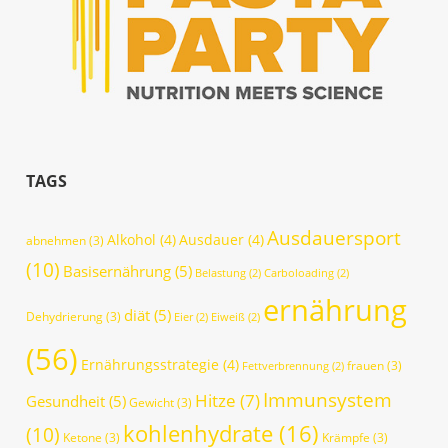
TAGS
Ausdauersport
Alkohol
(4)
Ausdauer
(4)
abnehmen
(3)
(10)
Basisernährung
(5)
Belastung
(2)
Carboloading
(2)
ernährung
diät
(5)
Dehydrierung
(3)
Eier
(2)
Eiweiß
(2)
(56)
Ernährungsstrategie
(4)
frauen
(3)
Fettverbrennung
(2)
Immunsystem
Hitze
(7)
Gesundheit
(5)
Gewicht
(3)
kohlenhydrate
(16)
(10)
Ketone
(3)
Krämpfe
(3)