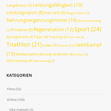
Leistungsfähigkeit
(10)
Langdistanz
(5)
Leistungssport
(8)
low carb
(6)
Magen-Darm
(3)
Nahrungsergänzungsmittel
(10)
Nüchterntraining
Sport
(24)
Regeneration
(12)
Proteine
(6)
(3)
Sportgetränk
(4)
Tipps
(4)
Training
(4)
Train low
(2)
Triathlon
(21)
wettkampf
video
(5)
Vitamin D
(3)
(13)
Wettkampfernährung
(4)
Winter
(4)
Zucker
(3)
Überlastung
(4)
Übertraining
(3)
KATEGORIEN
Filme
(52)
Online
(169)
bike magazin
(2)