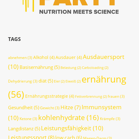
TAGS
Ausdauersport
Alkohol
(4)
Ausdauer
(4)
abnehmen
(3)
(10)
Basisernährung
(5)
Belastung
(2)
Carboloading
(2)
ernährung
diät
(5)
Dehydrierung
(3)
Eier
(2)
Eiweiß
(2)
(56)
Ernährungsstrategie
(4)
frauen
(3)
Fettverbrennung
(2)
Immunsystem
Hitze
(7)
Gesundheit
(5)
Gewicht
(3)
kohlenhydrate
(16)
(10)
Ketone
(3)
Krämpfe
(3)
Leistungsfähigkeit
(10)
Langdistanz
(5)
Leistungssport
(8)
low carb
(6)
Magen-Darm
(3)