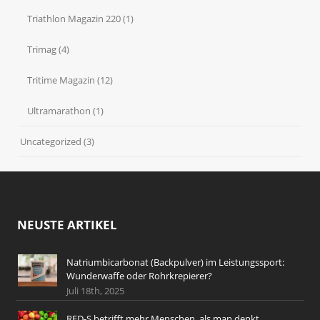
Triathlon Magazin 220
(1)
Trimag
(4)
Tritime Magazin
(12)
Ultramarathon
(1)
Uncategorized
(3)
NEUSTE ARTIKEL
Natriumbicarbonat (Backpulver) im Leistungssport:
Wunderwaffe oder Rohrkrepierer?
Juli 18th, 2025
RED-S betrifft mehr Menschen, als man denkt