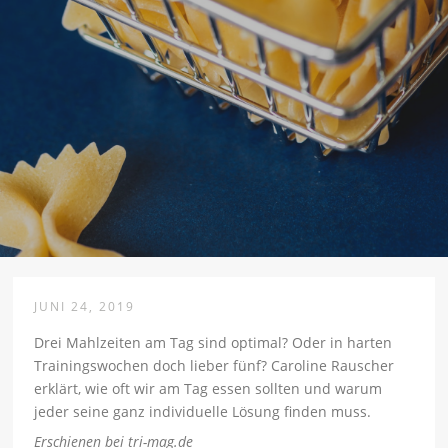
JUNI 24, 2019
Drei Mahlzeiten am Tag sind optimal? Oder in harten
Trainingswochen doch lieber fünf? Caroline Rauscher
erklärt, wie oft wir am Tag essen sollten und warum
jeder seine ganz individuelle Lösung finden muss.
Erschienen bei tri-mag.de