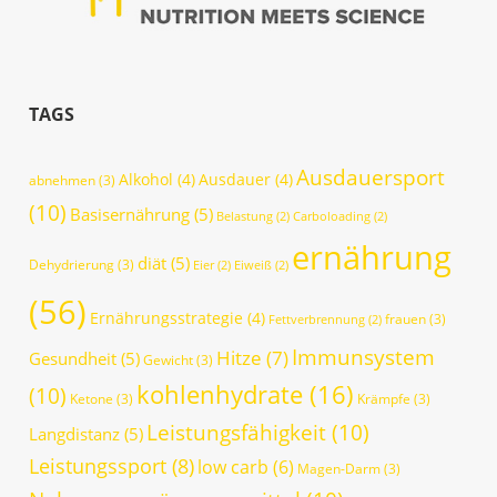
TAGS
Ausdauersport
Alkohol
(4)
Ausdauer
(4)
abnehmen
(3)
(10)
Basisernährung
(5)
Belastung
(2)
Carboloading
(2)
ernährung
diät
(5)
Dehydrierung
(3)
Eier
(2)
Eiweiß
(2)
(56)
Ernährungsstrategie
(4)
frauen
(3)
Fettverbrennung
(2)
Immunsystem
Hitze
(7)
Gesundheit
(5)
Gewicht
(3)
kohlenhydrate
(16)
(10)
Ketone
(3)
Krämpfe
(3)
Leistungsfähigkeit
(10)
Langdistanz
(5)
Leistungssport
(8)
low carb
(6)
Magen-Darm
(3)