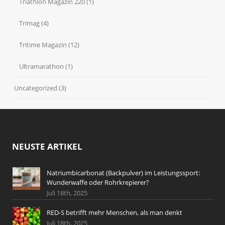
Triathlon Magazin 220
(1)
Trimag
(4)
Tritime Magazin
(12)
Ultramarathon
(1)
Uncategorized
(3)
NEUSTE ARTIKEL
Natriumbicarbonat (Backpulver) im Leistungssport:
Wunderwaffe oder Rohrkrepierer?
Juli 18th, 2025
RED-S betrifft mehr Menschen, als man denkt
Juli 18th, 2025