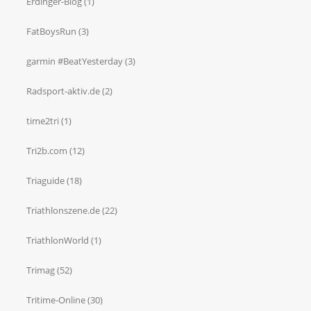
Erdinger-Blog
(1)
FatBoysRun
(3)
garmin #BeatYesterday
(3)
Radsport-aktiv.de
(2)
time2tri
(1)
Tri2b.com
(12)
Triaguide
(18)
Triathlonszene.de
(22)
TriathlonWorld
(1)
Trimag
(52)
Tritime-Online
(30)