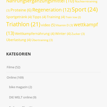
Nahrungsergänzungsmittel
(10)
Nüchterntraining
Sport
(24)
Regeneration
(12)
Proteine
(6)
(3)
Sportgetränk
(4)
Tipps
(4)
Training
(4)
Train low
(2)
Triathlon
(21)
wettkampf
video
(5)
Vitamin D
(3)
(13)
Wettkampfernährung
(4)
Winter
(4)
Zucker
(3)
Überlastung
(4)
Übertraining
(3)
KATEGORIEN
Filme
(52)
Online
(169)
bike magazin
(2)
DIE WELT online
(9)