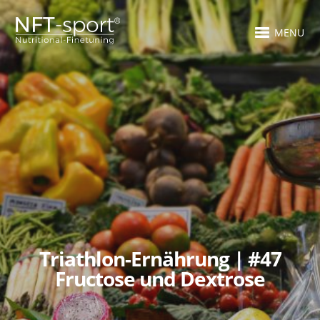
MENU
Triathlon-Ernährung | #47
Fructose und Dextrose