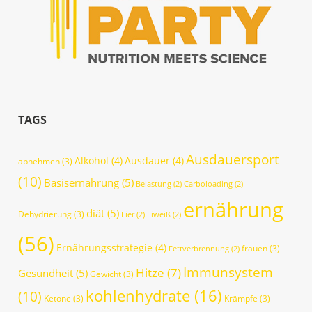
TAGS
Ausdauersport
Alkohol
(4)
Ausdauer
(4)
abnehmen
(3)
(10)
Basisernährung
(5)
Belastung
(2)
Carboloading
(2)
ernährung
diät
(5)
Dehydrierung
(3)
Eier
(2)
Eiweiß
(2)
(56)
Ernährungsstrategie
(4)
frauen
(3)
Fettverbrennung
(2)
Immunsystem
Hitze
(7)
Gesundheit
(5)
Gewicht
(3)
kohlenhydrate
(16)
(10)
Ketone
(3)
Krämpfe
(3)