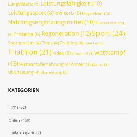
Leistungsfähigkeit
(10)
Langdistanz
(5)
Leistungssport
(8)
low carb
(6)
Magen-Darm
(3)
Nahrungsergänzungsmittel
(10)
Nüchterntraining
Sport
(24)
Regeneration
(12)
Proteine
(6)
(3)
Sportgetränk
(4)
Tipps
(4)
Training
(4)
Train low
(2)
Triathlon
(21)
wettkampf
video
(5)
Vitamin D
(3)
(13)
Wettkampfernährung
(4)
Winter
(4)
Zucker
(3)
Überlastung
(4)
Übertraining
(3)
KATEGORIEN
Filme
(52)
Online
(169)
bike magazin
(2)