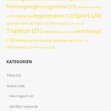
Nahrungsergänzungsmittel
(10)
Nüchterntraining
Sport
(24)
Regeneration
(12)
Proteine
(6)
(3)
Sportgetränk
(4)
Tipps
(4)
Training
(4)
Train low
(2)
Triathlon
(21)
wettkampf
video
(5)
Vitamin D
(3)
(13)
Wettkampfernährung
(4)
Winter
(4)
Zucker
(3)
Überlastung
(4)
Übertraining
(3)
KATEGORIEN
Filme
(52)
Online
(169)
bike magazin
(2)
DIE WELT online
(9)