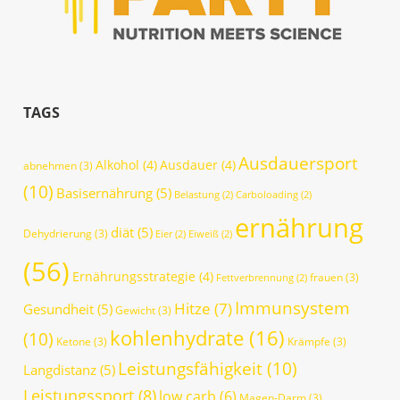
TAGS
Ausdauersport
Alkohol
(4)
Ausdauer
(4)
abnehmen
(3)
(10)
Basisernährung
(5)
Belastung
(2)
Carboloading
(2)
ernährung
diät
(5)
Dehydrierung
(3)
Eier
(2)
Eiweiß
(2)
(56)
Ernährungsstrategie
(4)
frauen
(3)
Fettverbrennung
(2)
Immunsystem
Hitze
(7)
Gesundheit
(5)
Gewicht
(3)
kohlenhydrate
(16)
(10)
Ketone
(3)
Krämpfe
(3)
Leistungsfähigkeit
(10)
Langdistanz
(5)
Leistungssport
(8)
low carb
(6)
Magen-Darm
(3)