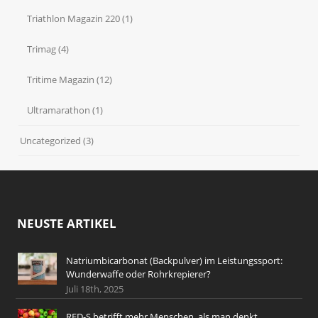
Triathlon Magazin 220
(1)
Trimag
(4)
Tritime Magazin
(12)
Ultramarathon
(1)
Uncategorized
(3)
NEUSTE ARTIKEL
Natriumbicarbonat (Backpulver) im Leistungssport:
Wunderwaffe oder Rohrkrepierer?
Juli 18th, 2025
RED-S betrifft mehr Menschen, als man denkt