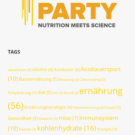
TAGS
Ausdauersport
Alkohol
(4)
Ausdauer
(4)
abnehmen
(3)
(10)
Basisernährung
(5)
Belastung
(2)
Carboloading
(2)
ernährung
diät
(5)
Dehydrierung
(3)
Eier
(2)
Eiweiß
(2)
(56)
Ernährungsstrategie
(4)
frauen
(3)
Fettverbrennung
(2)
Immunsystem
Hitze
(7)
Gesundheit
(5)
Gewicht
(3)
kohlenhydrate
(16)
(10)
Ketone
(3)
Krämpfe
(3)