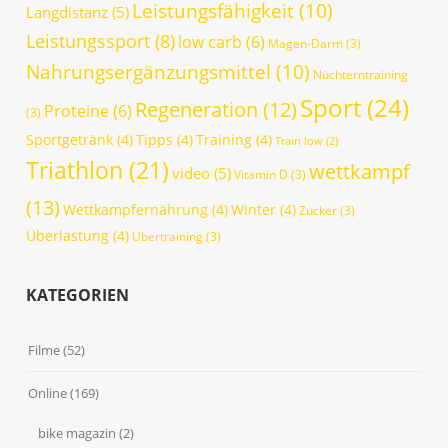
Leistungsfähigkeit
(10)
Langdistanz
(5)
Leistungssport
(8)
low carb
(6)
Magen-Darm
(3)
Nahrungsergänzungsmittel
(10)
Nüchterntraining
Sport
(24)
Regeneration
(12)
Proteine
(6)
(3)
Sportgetränk
(4)
Tipps
(4)
Training
(4)
Train low
(2)
Triathlon
(21)
wettkampf
video
(5)
Vitamin D
(3)
(13)
Wettkampfernährung
(4)
Winter
(4)
Zucker
(3)
Überlastung
(4)
Übertraining
(3)
KATEGORIEN
Filme
(52)
Online
(169)
bike magazin
(2)