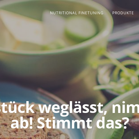
NUTRITIONAL FINETUNING
PRODUKTE
tück weglässt, ni
ab! Stimmt das?