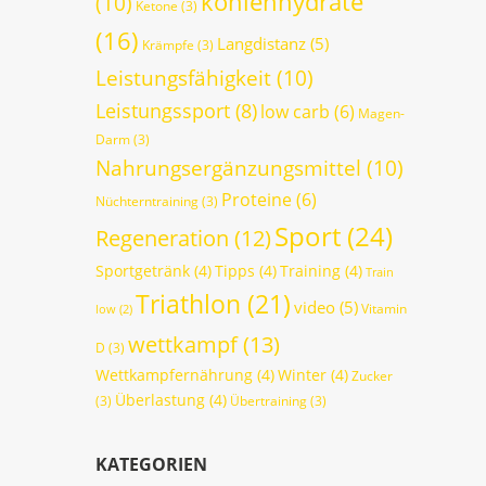
kohlenhydrate
(10)
Ketone
(3)
(16)
Langdistanz
(5)
Krämpfe
(3)
Leistungsfähigkeit
(10)
Leistungssport
(8)
low carb
(6)
Magen-
Darm
(3)
Nahrungsergänzungsmittel
(10)
Proteine
(6)
Nüchterntraining
(3)
Sport
(24)
Regeneration
(12)
Sportgetränk
(4)
Tipps
(4)
Training
(4)
Train
Triathlon
(21)
video
(5)
Vitamin
low
(2)
wettkampf
(13)
D
(3)
Wettkampfernährung
(4)
Winter
(4)
Zucker
Überlastung
(4)
(3)
Übertraining
(3)
KATEGORIEN