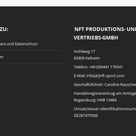
ZU:
NFT PRODUKTIONS- UN
VERTRIEBS-GMBH
häre und Datenschutz
Hohlweg 17
um
93309 Kelheim
Telefon: +49 (0)9441 176541
E-Mail: info[at]nft-sport.com
Geschäftsführer: Caroline Rausche
Handelsregistereintrag am Amtsge
Regensburg: HRB 13484
Umsatzsteuer-Identifikationsnum
DE287475506