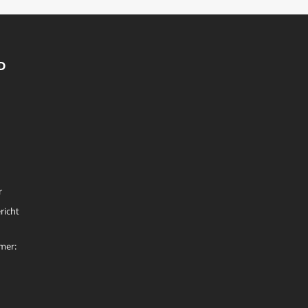
D
r
richt
mer: