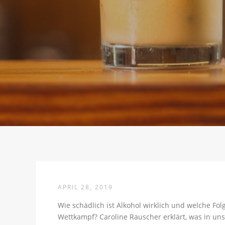
APRIL 28, 2019
Wie schädlich ist Alkohol wirklich und welche Fo
Wettkampf? Caroline Rauscher erklärt, was in un