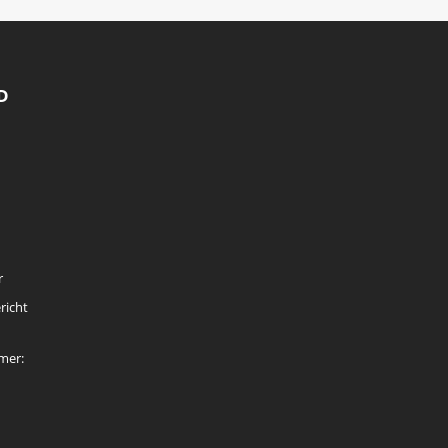
D
r
richt
mer: