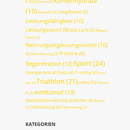
kohlenhydrate
(10)
Ketone
(3)
(16)
Langdistanz
(5)
Krämpfe
(3)
Leistungsfähigkeit
(10)
Leistungssport
(8)
low carb
(6)
Magen-
Darm
(3)
Nahrungsergänzungsmittel
(10)
Proteine
(6)
Nüchterntraining
(3)
Sport
(24)
Regeneration
(12)
Sportgetränk
(4)
Tipps
(4)
Training
(4)
Train
Triathlon
(21)
video
(5)
Vitamin
low
(2)
wettkampf
(13)
D
(3)
Wettkampfernährung
(4)
Winter
(4)
Zucker
Überlastung
(4)
(3)
Übertraining
(3)
KATEGORIEN