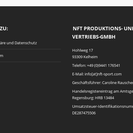
ZU:
NFT PRODUKTIONS- UN
VERTRIEBS-GMBH
häre und Datenschutz
Hohlweg 17
um
93309 Kelheim
Telefon: +49 (0)9441 176541
E-Mail: info[at]nft-sport.com
Geschäftsführer: Caroline Rausche
Handelsregistereintrag am Amtsge
Regensburg: HRB 13484
Umsatzsteuer-Identifikationsnum
DE287475506