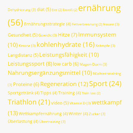
ernährung
diät
(5)
Dehydrierung
(3)
Eier
(2)
Eiweiß
(2)
(56)
Ernährungsstrategie
(4)
frauen
(3)
Fettverbrennung
(2)
Immunsystem
Hitze
(7)
Gesundheit
(5)
Gewicht
(3)
kohlenhydrate
(16)
(10)
Ketone
(3)
Krämpfe
(3)
Leistungsfähigkeit
(10)
Langdistanz
(5)
Leistungssport
(8)
low carb
(6)
Magen-Darm
(3)
Nahrungsergänzungsmittel
(10)
Nüchterntraining
Sport
(24)
Regeneration
(12)
Proteine
(6)
(3)
Sportgetränk
(4)
Tipps
(4)
Training
(4)
Train low
(2)
Triathlon
(21)
wettkampf
video
(5)
Vitamin D
(3)
(13)
Wettkampfernährung
(4)
Winter
(4)
Zucker
(3)
Überlastung
(4)
Übertraining
(3)