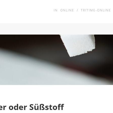
IN
ONLINE
/
TRITIME-ONLINE
er oder Süßstoff