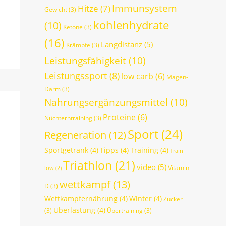
Immunsystem
Hitze
(7)
Gewicht
(3)
kohlenhydrate
(10)
Ketone
(3)
(16)
Langdistanz
(5)
Krämpfe
(3)
Leistungsfähigkeit
(10)
Leistungssport
(8)
low carb
(6)
Magen-
Darm
(3)
Nahrungsergänzungsmittel
(10)
Proteine
(6)
Nüchterntraining
(3)
Sport
(24)
Regeneration
(12)
Sportgetränk
(4)
Tipps
(4)
Training
(4)
Train
Triathlon
(21)
video
(5)
Vitamin
low
(2)
wettkampf
(13)
D
(3)
Wettkampfernährung
(4)
Winter
(4)
Zucker
Überlastung
(4)
(3)
Übertraining
(3)