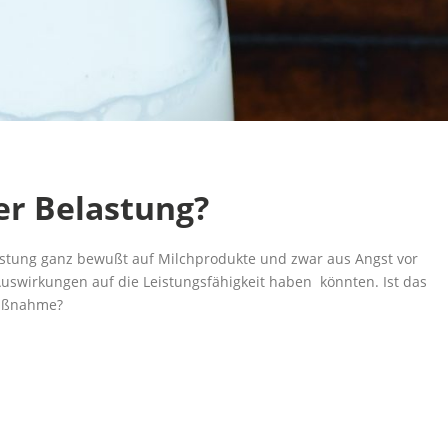
er Belastung?
elastung ganz bewußt auf Milchprodukte und zwar aus Angst vor
uswirkungen auf die Leistungsfähigkeit haben könnten. Ist das
maßnahme?