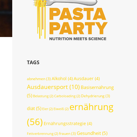
TAGS
Alkohol
(4)
Ausdauer
(4)
abnehmen
(3)
Ausdauersport
(10)
Basisernährung
(5)
Dehydrierung
(3)
Belastung
(2)
Carboloading
(2)
ernährung
diät
(5)
Eier
(2)
Eiweiß
(2)
(56)
Ernährungsstrategie
(4)
Gesundheit
(5)
frauen
(3)
Fettverbrennung
(2)