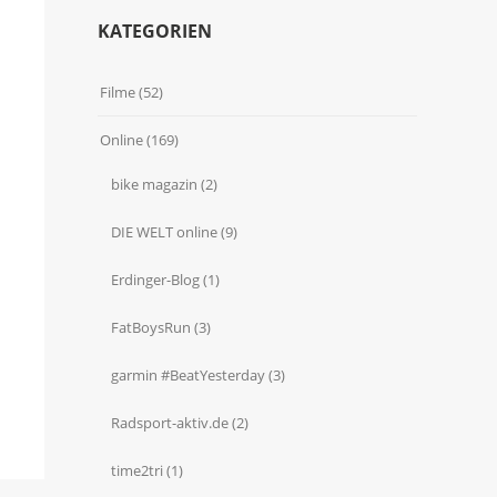
KATEGORIEN
Filme
(52)
Online
(169)
bike magazin
(2)
DIE WELT online
(9)
Erdinger-Blog
(1)
FatBoysRun
(3)
garmin #BeatYesterday
(3)
Radsport-aktiv.de
(2)
time2tri
(1)