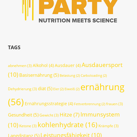
TAGS
Ausdauersport
Alkohol
(4)
Ausdauer
(4)
abnehmen
(3)
(10)
Basisernährung
(5)
Belastung
(2)
Carboloading
(2)
ernährung
diät
(5)
Dehydrierung
(3)
Eier
(2)
Eiweiß
(2)
(56)
Ernährungsstrategie
(4)
frauen
(3)
Fettverbrennung
(2)
Immunsystem
Hitze
(7)
Gesundheit
(5)
Gewicht
(3)
kohlenhydrate
(16)
(10)
Ketone
(3)
Krämpfe
(3)
Leistungsfähigkeit
(10)
Langdistanz
(5)