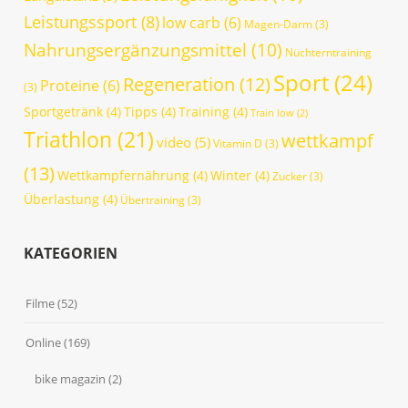
Leistungssport
(8)
low carb
(6)
Magen-Darm
(3)
Nahrungsergänzungsmittel
(10)
Nüchterntraining
Sport
(24)
Regeneration
(12)
Proteine
(6)
(3)
Sportgetränk
(4)
Tipps
(4)
Training
(4)
Train low
(2)
Triathlon
(21)
wettkampf
video
(5)
Vitamin D
(3)
(13)
Wettkampfernährung
(4)
Winter
(4)
Zucker
(3)
Überlastung
(4)
Übertraining
(3)
KATEGORIEN
Filme
(52)
Online
(169)
bike magazin
(2)