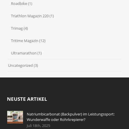
Roadbike
(1)
Triathlon Magazin 220
(1)
Trimag
(4)
Tritime Magazin
(12)
Ultramarathon
(1)
Uncategorized
(3)
NEUSTE ARTIKEL
Natriumbicarbonat (Backpulver) im Leistungssport:
Wunderwaffe oder Rohrkrepierer?
Juli 18th, 2025